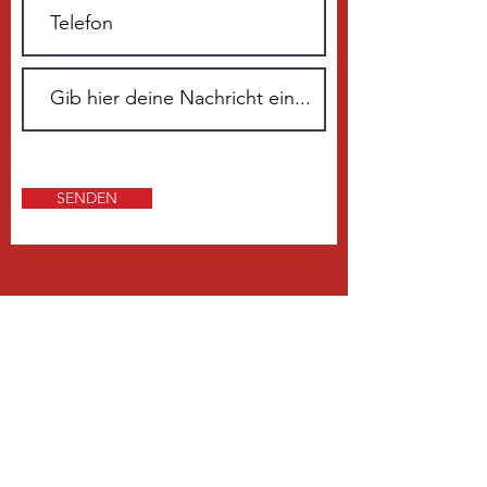
SENDEN
ÜBER 20 JAHRE ERFAHRUNG
Unser Kerngeschäft ist der Vertrieb
sowie die Montage und der Service
prozessoptimierter Lackierkabinen
für die Automobil-, Bahn-, Schiff-
und Luftfahrtindustrie sowie alle