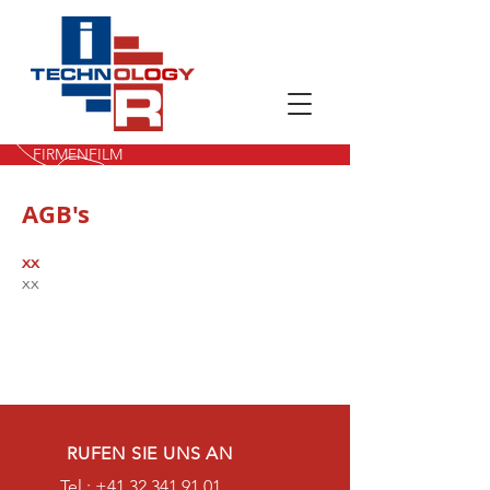
FIRMENFILM
AGB's
xx
xx
RUFEN SIE UNS AN
Tel.:
+41 32 341 91 01