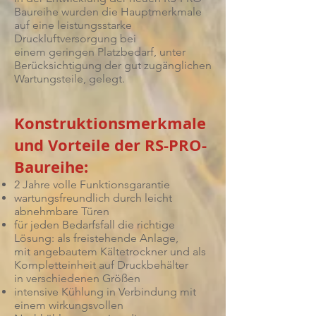
Baureihe wurden die Hauptmerkmale
auf eine leistungsstarke
Druckluftversorgung bei
einem geringen Platzbedarf, unter
Berücksichtigung der gut zugänglichen
Wartungsteile, gelegt.
Konstruktionsmerkmale
und Vorteile der RS-PRO-
Baureihe:
2 Jahre volle Funktionsgarantie
wartungsfreundlich durch leicht
abnehmbare Türen
für jeden Bedarfsfall die richtige
Lösung: als freistehende Anlage,
mit angebautem Kältetrockner und als
Kompletteinheit auf Druckbehälter
in verschiedenen Größen
intensive Kühlung in Verbindung mit
einem wirkungsvollen