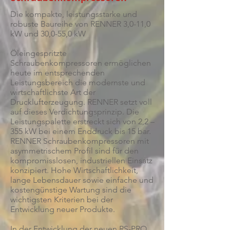
Die kompakte, leistungsstarke und
robuste Baureihe von RENNER 3,0-11,0
kW und 30,0-55,0 kW
Öleingespritzte
Schraubenkompressoren ermöglichen
heute im entsprechenden
Leistungsbereich die modernste und
wirtschaftlichste Art der
Drucklufterzeugung. RENNER setzt voll
auf dieses Verdichtungsprinzip. Die
Leistungspalette erstreckt sich von 2,2 –
355 kW bei einem Enddruck bis 15 bar.
RENNER Schraubenkompressoren mit
asymmetrischem Profil sind für den
kompromisslosen, industriellen Einsatz
konzipiert. Hohe Wirtschaftlichkeit,
lange Lebensdauer sowie einfache und
kostengünstige Wartung sind die
wichtigsten Kriterien bei der
Entwicklung neuer Produkte.
In der Entwicklung der neuen RS-PRO