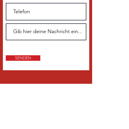
SENDEN
ÜBER 20 JAHRE ERFAHRUNG
Unser Kerngeschäft ist der Vertrieb
sowie die Montage und der Service
prozessoptimierter Lackierkabinen
für die Automobil-, Bahn-, Schiff-