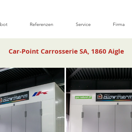
bot
Referenzen
Service
Firma
Car-Point Carrosserie SA, 1860 Aigle