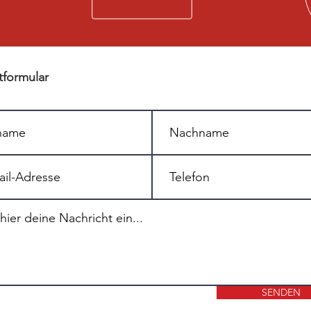
tformular
SENDEN