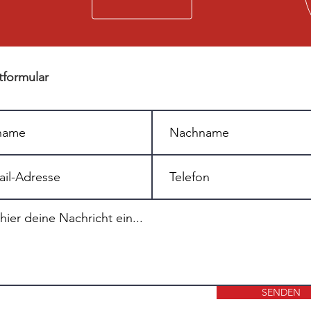
tformular
SENDEN