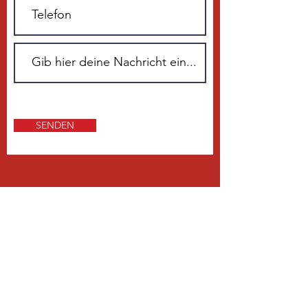
SENDEN
ÜBER 20 JAHRE ERFAHRUNG
Unser Kerngeschäft ist der Vertrieb
sowie die Montage und der Service
prozessoptimierter Lackierkabinen
für die Automobil-, Bahn-, Schiff-
und Luftfahrtindustrie sowie alle