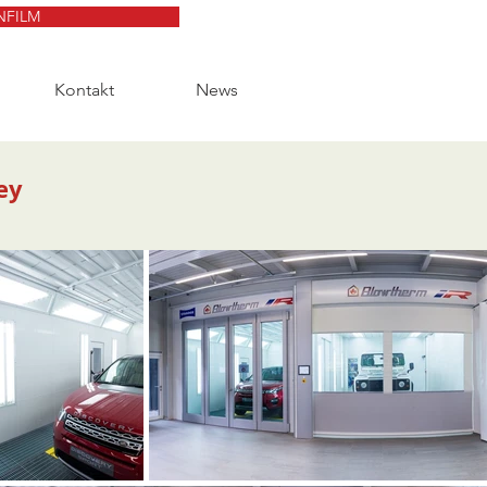
NFILM
Kontakt
News
ey