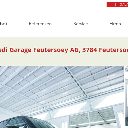
FIRME
bot
Referenzen
Service
Firma
edi Garage Feutersoey AG, 3784 Feuterso