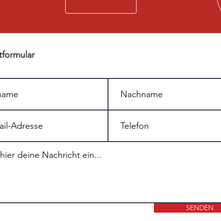
tformular
SENDEN