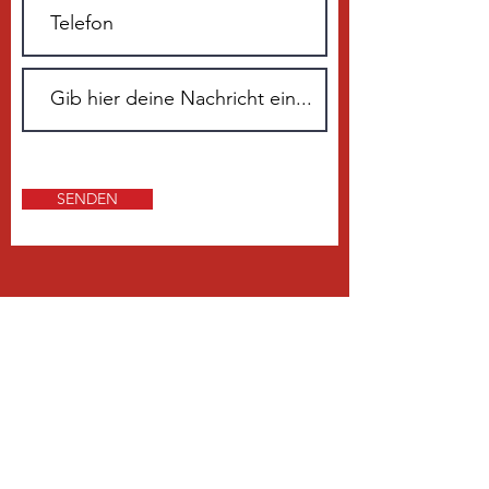
SENDEN
ÜBER 20 JAHRE ERFAHRUNG
Unser Kerngeschäft ist der Vertrieb
sowie die Montage und der Service
prozessoptimierter Lackierkabinen
für die Automobil-, Bahn-, Schiff-
und Luftfahrtindustrie sowie alle